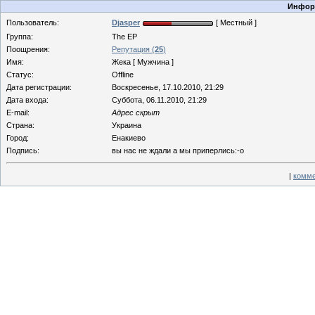
Информ
Пользователь:
Djasper
[ Местный ]
Группа:
The EP
Поощрения:
Репутация (
25
)
Имя:
Жека [ Мужчина ]
Статус:
Offline
Дата регистрации:
Воскресенье, 17.10.2010, 21:29
Дата входа:
Суббота, 06.11.2010, 21:29
E-mail:
Адрес скрыт
Страна:
Украина
Город:
Енакиево
Подпись:
вы нас не ждали а мы приперлись:-o
|
комме